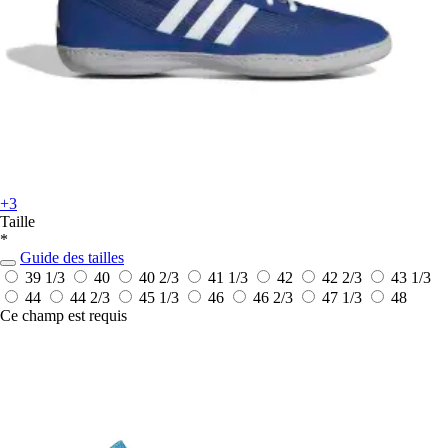
+3
Taille
*
Guide des tailles
39 1/3
40
40 2/3
41 1/3
42
42 2/3
43 1/3
44
44 2/3
45 1/3
46
46 2/3
47 1/3
48
Ce champ est requis