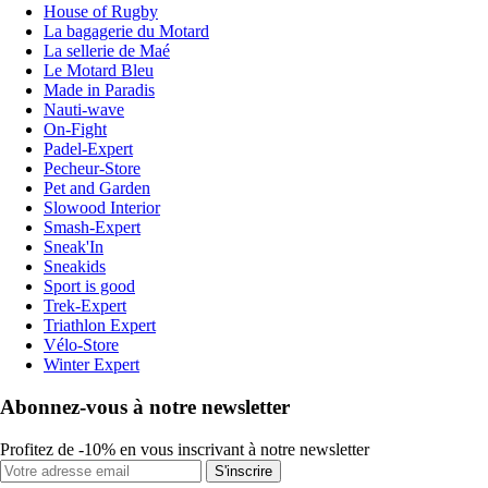
House of Rugby
La bagagerie du Motard
La sellerie de Maé
Le Motard Bleu
Made in Paradis
Nauti-wave
On-Fight
Padel-Expert
Pecheur-Store
Pet and Garden
Slowood Interior
Smash-Expert
Sneak'In
Sneakids
Sport is good
Trek-Expert
Triathlon Expert
Vélo-Store
Winter Expert
Abonnez-vous à notre newsletter
Profitez de -10% en vous inscrivant à notre newsletter
S'inscrire