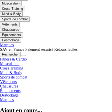
Musculation
Cross Training
Mind & Body
Sports de combat
Vêtements
Chaussures
Équipements
Destockage
Marques
SAV en France
Paiement sécurisé
Retours faciles
Rechercher
Fitness & Cardio
Musculation
Cross Training
Mind & Body
Sports de combat
Vêtements
Chaussures
Équipements
Destockage
Marques
Ajout en cours...