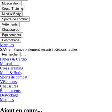
Musculation
Cross Training
Mind & Body
Sports de combat
Vêtements
Chaussures
Équipements
Destockage
Marques
SAV en France
Paiement sécurisé
Retours faciles
Rechercher
Fitness & Cardio
Musculation
Cross Training
Mind & Body
Sports de combat
Vêtements
Chaussures
Équipements
Destockage
Marques
Ajout en cours...