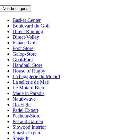
Nos boutiques
Basket-Center
Boulevard du Golf
Direct Running
Direct-Volley
Espace Golf
Foot-Store
Galop-Store
Goal-Foot
Handball-Store
House of Rugby
La bagagerie du Motard
La sellerie de Maé
Le Motard Bleu
Made in Paradis
Nauti-wave
On-Fight
Padel-Expert
Pecheur-Store
Pet and Garden
Slowood Interior
Smash-Expert
Sneak'In