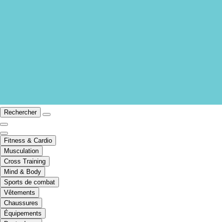
Rechercher
Fitness & Cardio
Musculation
Cross Training
Mind & Body
Sports de combat
Vêtements
Chaussures
Équipements