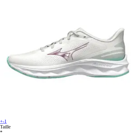
+-1
Taille
*