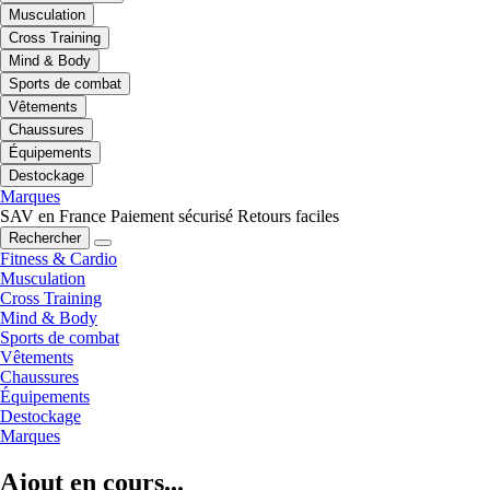
Musculation
Cross Training
Mind & Body
Sports de combat
Vêtements
Chaussures
Équipements
Destockage
Marques
SAV en France
Paiement sécurisé
Retours faciles
Rechercher
Fitness & Cardio
Musculation
Cross Training
Mind & Body
Sports de combat
Vêtements
Chaussures
Équipements
Destockage
Marques
Ajout en cours...