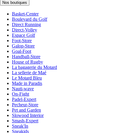
Nos boutiques
Basket-Center
Boulevard du Golf
Direct Running
Direct-Volley
Espace Golf
Foot-Store
Galop-Store
Goal-Foot
Handball-Store
House of Rugby
La bagagerie du Motard
La sellerie de Maé
Le Motard Bleu
Made in Paradis
Nauti-wave
On-Fight
Padel-Expert
Pecheur-Store
Pet and Garden
Slowood Interior
Smash-Expert
Sneak'In
Sneakids