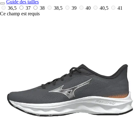
Guide des tailles
36,5
37
38
38,5
39
40
40,5
41
Ce champ est requis