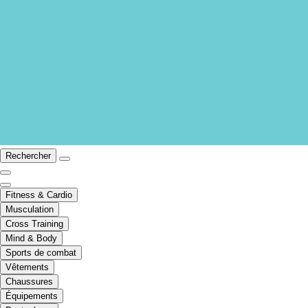
Rechercher
Fitness & Cardio
Musculation
Cross Training
Mind & Body
Sports de combat
Vêtements
Chaussures
Équipements