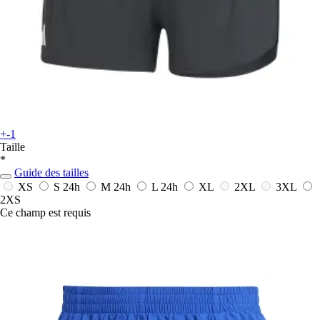
+-1
Taille
*
Guide des tailles
XS
S
24h
M
24h
L
24h
XL
2XL
3XL
2XS
Ce champ est requis