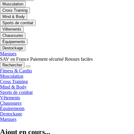
Musculation
Cross Training
Mind & Body
Sports de combat
Vêtements
Chaussures
Équipements
Destockage
Marques
SAV en France
Paiement sécurisé
Retours faciles
Rechercher
Fitness & Cardio
Musculation
Cross Training
Mind & Body
Sports de combat
Vêtements
Chaussures
Équipements
Destockage
Marques
Ajout en cours...