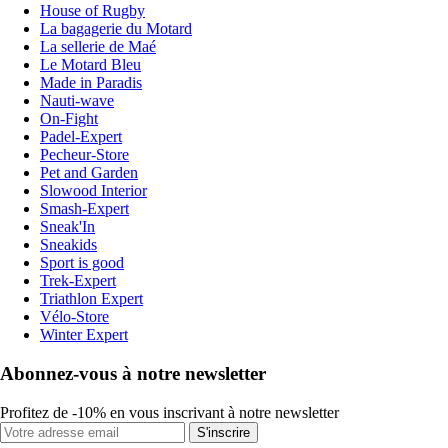
House of Rugby
La bagagerie du Motard
La sellerie de Maé
Le Motard Bleu
Made in Paradis
Nauti-wave
On-Fight
Padel-Expert
Pecheur-Store
Pet and Garden
Slowood Interior
Smash-Expert
Sneak'In
Sneakids
Sport is good
Trek-Expert
Triathlon Expert
Vélo-Store
Winter Expert
Abonnez-vous à notre newsletter
Profitez de -10% en vous inscrivant à notre newsletter
S'inscrire