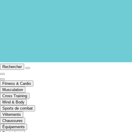
Rechercher
Fitness & Cardio
Musculation
Cross Training
Mind & Body
Sports de combat
Vêtements
Chaussures
Équipements