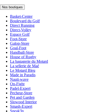
Nos boutiques
Basket-Center
Boulevard du Golf
Direct Running
Direct-Volley
Espace Golf
Foot-Store
Galop-Store
Goal-Foot
Handball-Store
House of Rugby
La bagagerie du Motard
La sellerie de Maé
Le Motard Bleu
Made in Paradis
Nauti-wave
On-Fight
Padel-Expert
Pecheur-Store
Pet and Garden
Slowood Interior
Smash-Expert
Sneak'In