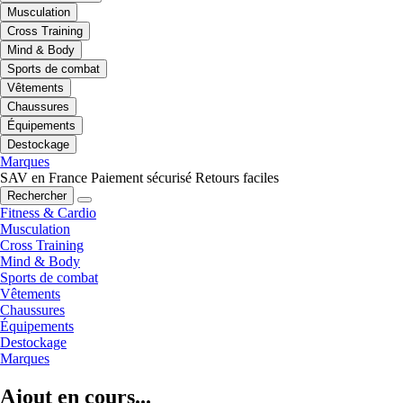
Musculation
Cross Training
Mind & Body
Sports de combat
Vêtements
Chaussures
Équipements
Destockage
Marques
SAV en France
Paiement sécurisé
Retours faciles
Rechercher
Fitness & Cardio
Musculation
Cross Training
Mind & Body
Sports de combat
Vêtements
Chaussures
Équipements
Destockage
Marques
Ajout en cours...