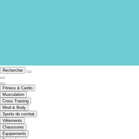
Rechercher
Fitness & Cardio
Musculation
Cross Training
Mind & Body
Sports de combat
Vêtements
Chaussures
Équipements