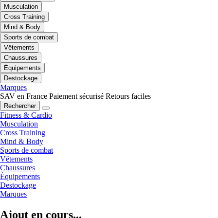
Musculation
Cross Training
Mind & Body
Sports de combat
Vêtements
Chaussures
Équipements
Destockage
Marques
SAV en France
Paiement sécurisé
Retours faciles
Rechercher
Fitness & Cardio
Musculation
Cross Training
Mind & Body
Sports de combat
Vêtements
Chaussures
Équipements
Destockage
Marques
Ajout en cours...