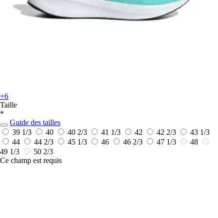
+6
Taille
*
Guide des tailles
39 1/3
40
40 2/3
41 1/3
42
42 2/3
43 1/3
44
44 2/3
45 1/3
46
46 2/3
47 1/3
48
49 1/3
50 2/3
Ce champ est requis