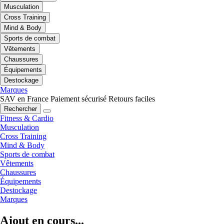
Musculation
Cross Training
Mind & Body
Sports de combat
Vêtements
Chaussures
Équipements
Destockage
Marques
SAV en France
Paiement sécurisé
Retours faciles
Rechercher
Fitness & Cardio
Musculation
Cross Training
Mind & Body
Sports de combat
Vêtements
Chaussures
Équipements
Destockage
Marques
Ajout en cours...