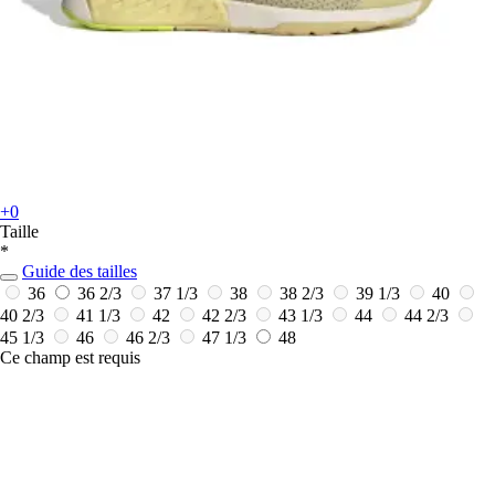
+0
Taille
*
Guide des tailles
36
36 2/3
37 1/3
38
38 2/3
39 1/3
40
40 2/3
41 1/3
42
42 2/3
43 1/3
44
44 2/3
45 1/3
46
46 2/3
47 1/3
48
Ce champ est requis