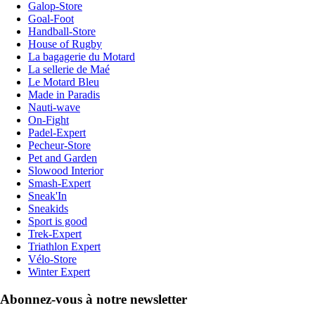
Galop-Store
Goal-Foot
Handball-Store
House of Rugby
La bagagerie du Motard
La sellerie de Maé
Le Motard Bleu
Made in Paradis
Nauti-wave
On-Fight
Padel-Expert
Pecheur-Store
Pet and Garden
Slowood Interior
Smash-Expert
Sneak'In
Sneakids
Sport is good
Trek-Expert
Triathlon Expert
Vélo-Store
Winter Expert
Abonnez-vous à notre newsletter