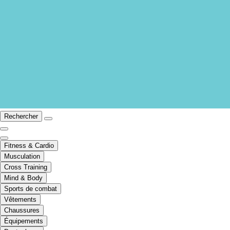
Rechercher
Fitness & Cardio
Musculation
Cross Training
Mind & Body
Sports de combat
Vêtements
Chaussures
Équipements