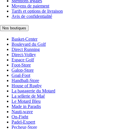
Mentions légales
Moyens de paiement
Tarifs et options de livraison
Avis de confidentialité
Nos boutiques
Basket-Center
Boulevard du Golf
Direct Running
Direct-Volley
Espace Golf
Foot-Store
Galop-Store
Goal-Foot
Handball-Store
House of Rugby
La bagagerie du Motard
La sellerie de Maé
Le Motard Bleu
Made in Paradis
Nauti-wave
On-Fight
Padel-Expert
Pecheur-Store