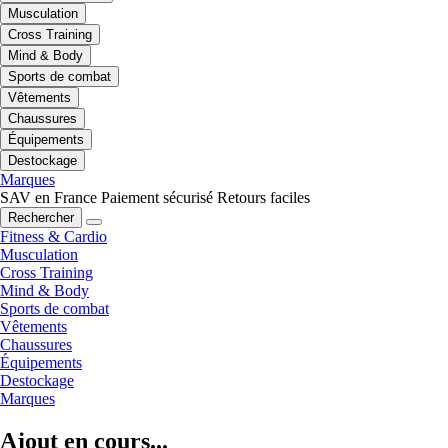
Musculation
Cross Training
Mind & Body
Sports de combat
Vêtements
Chaussures
Équipements
Destockage
Marques
SAV en France
Paiement sécurisé
Retours faciles
Rechercher
Fitness & Cardio
Musculation
Cross Training
Mind & Body
Sports de combat
Vêtements
Chaussures
Équipements
Destockage
Marques
Ajout en cours...