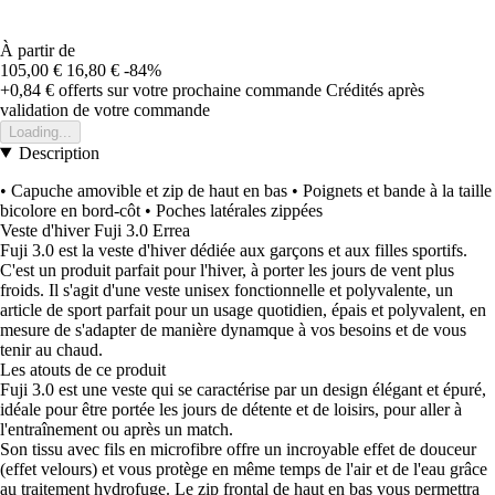
À partir de
105,00 €
16,80 €
-84%
+0,84 €
offerts sur votre prochaine commande
Crédités après
validation de votre commande
Loading...
Description
• Capuche amovible et zip de haut en bas • Poignets et bande à la taille
bicolore en bord-côt • Poches latérales zippées
Veste d'hiver Fuji 3.0 Errea
Fuji 3.0 est la veste d'hiver dédiée aux garçons et aux filles sportifs.
C'est un produit parfait pour l'hiver, à porter les jours de vent plus
froids. Il s'agit d'une veste unisex fonctionnelle et polyvalente, un
article de sport parfait pour un usage quotidien, épais et polyvalent, en
mesure de s'adapter de manière dynamque à vos besoins et de vous
tenir au chaud.
Les atouts de ce produit
Fuji 3.0 est une veste qui se caractérise par un design élégant et épuré,
idéale pour être portée les jours de détente et de loisirs, pour aller à
l'entraînement ou après un match.
Son tissu avec fils en microfibre offre un incroyable effet de douceur
(effet velours) et vous protège en même temps de l'air et de l'eau grâce
au traitement hydrofuge. Le zip frontal de haut en bas vous permettra