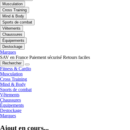
Musculation
Cross Training
Mind & Body
Sports de combat
Vêtements
Chaussures
Équipements
Destockage
Marques
SAV en France
Paiement sécurisé
Retours faciles
Rechercher
Fitness & Cardio
Musculation
Cross Training
Mind & Body
Sports de combat
Vêtements
Chaussures
Équipements
Destockage
Marques
Ajout en cours...