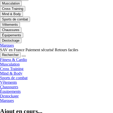
Musculation
Cross Training
Mind & Body
Sports de combat
Vêtements
Chaussures
Équipements
Destockage
Marques
SAV en France
Paiement sécurisé
Retours faciles
Rechercher
Fitness & Cardio
Musculation
Cross Training
Mind & Body
Sports de combat
Vêtements
Chaussures
Équipements
Destockage
Marques
Ajout en cours...