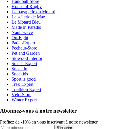
Handball-Store
House of Rugby
La bagagerie du Motard
La sellerie de Maé
Le Motard Bleu
Made in Paradis
Nauti-wave
On-Fight
Padel-Expert
Pecheur-Store
Pet and Garden
Slowood Interior
Smash-Expert
Sneak'In
Sneakids
Sport is good
Trek-Expert
Triathlon Expert
Vélo-Store
Winter Expert
Abonnez-vous à notre newsletter
Profitez de -10% en vous inscrivant à notre newsletter
S'inscrire