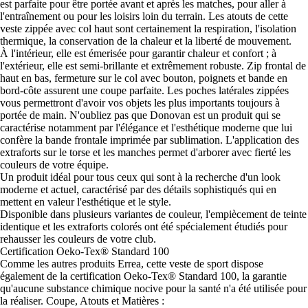
est parfaite pour être portée avant et après les matches, pour aller à
l'entraînement ou pour les loisirs loin du terrain. Les atouts de cette
veste zippée avec col haut sont certainement la respiration, l'isolation
thermique, la conservation de la chaleur et la liberté de mouvement.
À l'intérieur, elle est émerisée pour garantir chaleur et confort ; à
l'extérieur, elle est semi-brillante et extrêmement robuste. Zip frontal de
haut en bas, fermeture sur le col avec bouton, poignets et bande en
bord-côte assurent une coupe parfaite. Les poches latérales zippées
vous permettront d'avoir vos objets les plus importants toujours à
portée de main. N'oubliez pas que Donovan est un produit qui se
caractérise notamment par l'élégance et l'esthétique moderne que lui
confère la bande frontale imprimée par sublimation. L'application des
extraforts sur le torse et les manches permet d'arborer avec fierté les
couleurs de votre équipe.
Un produit idéal pour tous ceux qui sont à la recherche d'un look
moderne et actuel, caractérisé par des détails sophistiqués qui en
mettent en valeur l'esthétique et le style.
Disponible dans plusieurs variantes de couleur, l'empiècement de teinte
identique et les extraforts colorés ont été spécialement étudiés pour
rehausser les couleurs de votre club.
Certification Oeko-Tex® Standard 100
Comme les autres produits Errea, cette veste de sport dispose
également de la certification Oeko-Tex® Standard 100, la garantie
qu'aucune substance chimique nocive pour la santé n'a été utilisée pour
la réaliser. Coupe, Atouts et Matières :