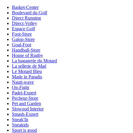
Basket-Center
Boulevard du Golf
Direct Running
Direct-Volley
Espace Golf
Foot-Store
Galop-Store
Goal-Foot
Handball-Store
House of Rugby
La bagagerie du Motard
La sellerie de Maé
Le Motard Bleu
Made in Paradis
Nauti-wave
On-Fight
Padel-Expert
Pecheur-Store
Pet and Garden
Slowood Interior
Smash-Expert
Sneak'In
Sneakids
Sport is good