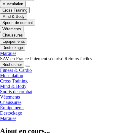
Musculation
Cross Training
Mind & Body
Sports de combat
Vêtements
Chaussures
Équipements
Destockage
Marques
SAV en France
Paiement sécurisé
Retours faciles
Rechercher
Fitness & Cardio
Musculation
Cross Training
Mind & Body
Sports de combat
Vêtements
Chaussures
Équipements
Destockage
Marques
Ajout en cours...