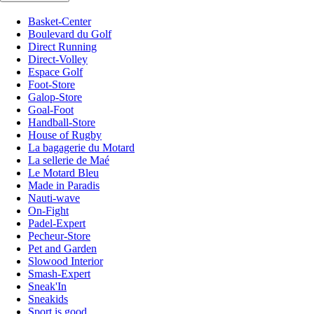
Basket-Center
Boulevard du Golf
Direct Running
Direct-Volley
Espace Golf
Foot-Store
Galop-Store
Goal-Foot
Handball-Store
House of Rugby
La bagagerie du Motard
La sellerie de Maé
Le Motard Bleu
Made in Paradis
Nauti-wave
On-Fight
Padel-Expert
Pecheur-Store
Pet and Garden
Slowood Interior
Smash-Expert
Sneak'In
Sneakids
Sport is good