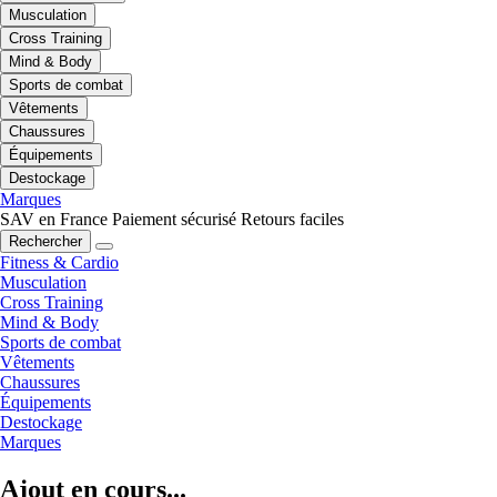
Musculation
Cross Training
Mind & Body
Sports de combat
Vêtements
Chaussures
Équipements
Destockage
Marques
SAV en France
Paiement sécurisé
Retours faciles
Rechercher
Fitness & Cardio
Musculation
Cross Training
Mind & Body
Sports de combat
Vêtements
Chaussures
Équipements
Destockage
Marques
Ajout en cours...