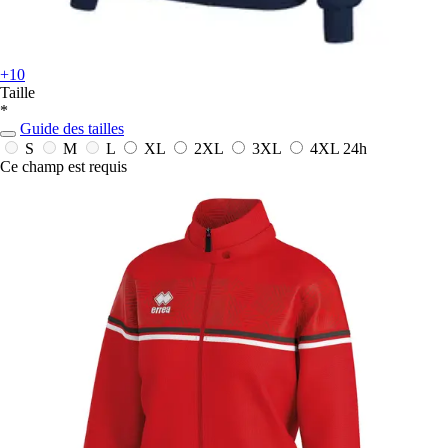
+10
Taille
*
Guide des tailles
S
M
L
XL
2XL
3XL
4XL
24h
Ce champ est requis