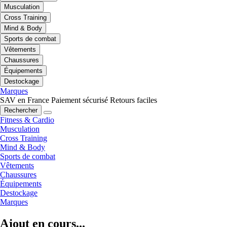
Musculation
Cross Training
Mind & Body
Sports de combat
Vêtements
Chaussures
Équipements
Destockage
Marques
SAV en France
Paiement sécurisé
Retours faciles
Rechercher
Fitness & Cardio
Musculation
Cross Training
Mind & Body
Sports de combat
Vêtements
Chaussures
Équipements
Destockage
Marques
Ajout en cours...