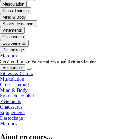
Musculation
Cross Training
Mind & Body
Sports de combat
Vêtements
Chaussures
Équipements
Destockage
Marques
SAV en France
Paiement sécurisé
Retours faciles
Rechercher
Fitness & Cardio
Musculation
Cross Training
Mind & Body
Sports de combat
Vêtements
Chaussures
Équipements
Destockage
Marques
Ajout en cours...