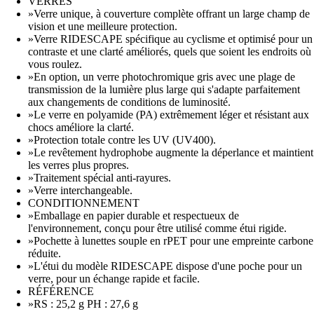
VERRES
»Verre unique, à couverture complète offrant un large champ de
vision et une meilleure protection.
»Verre RIDESCAPE spécifique au cyclisme et optimisé pour un
contraste et une clarté améliorés, quels que soient les endroits où
vous roulez.
»En option, un verre photochromique gris avec une plage de
transmission de la lumière plus large qui s'adapte parfaitement
aux changements de conditions de luminosité.
»Le verre en polyamide (PA) extrêmement léger et résistant aux
chocs améliore la clarté.
»Protection totale contre les UV (UV400).
»Le revêtement hydrophobe augmente la déperlance et maintient
les verres plus propres.
»Traitement spécial anti-rayures.
»Verre interchangeable.
CONDITIONNEMENT
»Emballage en papier durable et respectueux de
l'environnement, conçu pour être utilisé comme étui rigide.
»Pochette à lunettes souple en rPET pour une empreinte carbone
réduite.
»L'étui du modèle RIDESCAPE dispose d'une poche pour un
verre, pour un échange rapide et facile.
RÉFÉRENCE
»RS : 25,2 g PH : 27,6 g