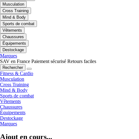
Musculation
Cross Training
Mind & Body
Sports de combat
Vêtements
Chaussures
Équipements
Destockage
Marques
SAV en France
Paiement sécurisé
Retours faciles
Rechercher
Fitness & Cardio
Musculation
Cross Training
Mind & Body
Sports de combat
Vêtements
Chaussures
Équipements
Destockage
Marques
Ajout en cours...