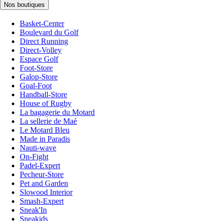
Nos boutiques
Basket-Center
Boulevard du Golf
Direct Running
Direct-Volley
Espace Golf
Foot-Store
Galop-Store
Goal-Foot
Handball-Store
House of Rugby
La bagagerie du Motard
La sellerie de Maé
Le Motard Bleu
Made in Paradis
Nauti-wave
On-Fight
Padel-Expert
Pecheur-Store
Pet and Garden
Slowood Interior
Smash-Expert
Sneak'In
Sneakids