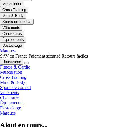
Musculation
Cross Training
Mind & Body
Sports de combat
Vêtements
Chaussures
Équipements
Destockage
Marques
SAV en France
Paiement sécurisé
Retours faciles
Rechercher
Fitness & Cardio
Musculation
Cross Training
Mind & Body
Sports de combat
Vêtements
Chaussures
Équipements
Destockage
Marques
Ajout en cours...