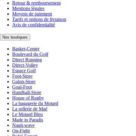
Retour & remboursement
Mentions légales
Moyens de paiement
Tarifs et options de livraison
Avis de confidentialité
Nos boutiques
Basket-Center
Boulevard du Golf
Direct Running
Direct-Volley
Espace Golf
Foot-Store
Galop-Store
Goal-Foot
Handball-Store
House of Rugby
La bagagerie du Motard
La sellerie de Maé
Le Motard Bleu
Made in Paradis
Nauti-wave
On-Fight