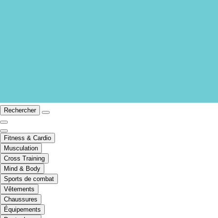
Rechercher
Fitness & Cardio
Musculation
Cross Training
Mind & Body
Sports de combat
Vêtements
Chaussures
Équipements