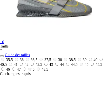
+0
Taille
*
Guide des tailles
35,5
36
36,5
37,5
38
38,5
39
40
40,5
41
42
42,5
43
44
44,5
45
45,5
46
47
47,5
48,5
Ce champ est requis