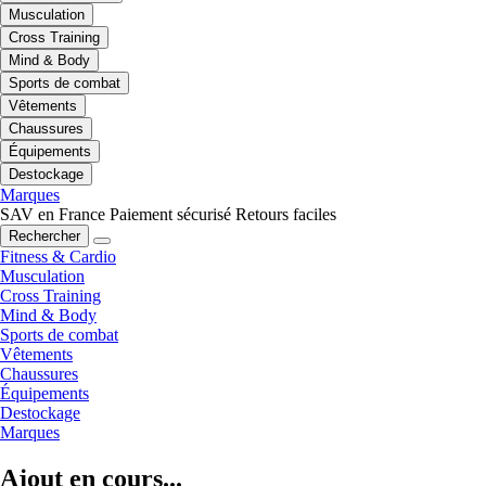
Musculation
Cross Training
Mind & Body
Sports de combat
Vêtements
Chaussures
Équipements
Destockage
Marques
SAV en France
Paiement sécurisé
Retours faciles
Rechercher
Fitness & Cardio
Musculation
Cross Training
Mind & Body
Sports de combat
Vêtements
Chaussures
Équipements
Destockage
Marques
Ajout en cours...