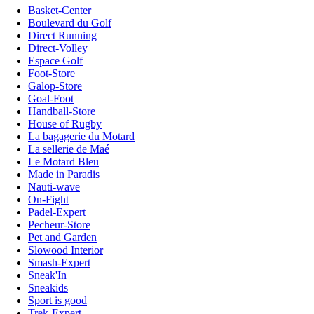
Basket-Center
Boulevard du Golf
Direct Running
Direct-Volley
Espace Golf
Foot-Store
Galop-Store
Goal-Foot
Handball-Store
House of Rugby
La bagagerie du Motard
La sellerie de Maé
Le Motard Bleu
Made in Paradis
Nauti-wave
On-Fight
Padel-Expert
Pecheur-Store
Pet and Garden
Slowood Interior
Smash-Expert
Sneak'In
Sneakids
Sport is good
Trek-Expert