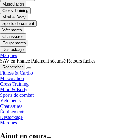
Musculation
Cross Training
Mind & Body
Sports de combat
Vêtements
Chaussures
Équipements
Destockage
Marques
SAV en France
Paiement sécurisé
Retours faciles
Rechercher
Fitness & Cardio
Musculation
Cross Training
Mind & Body
Sports de combat
Vêtements
Chaussures
Équipements
Destockage
Marques
Ajout en cours...