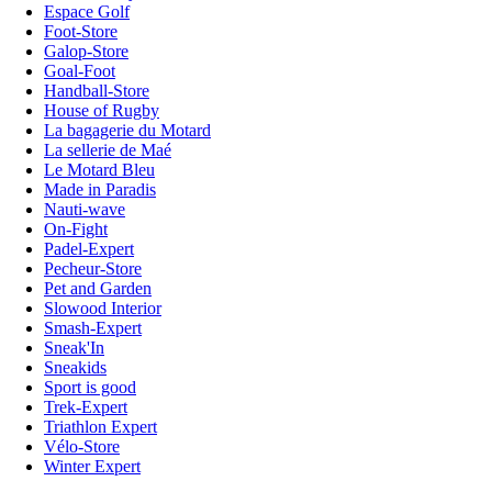
Espace Golf
Foot-Store
Galop-Store
Goal-Foot
Handball-Store
House of Rugby
La bagagerie du Motard
La sellerie de Maé
Le Motard Bleu
Made in Paradis
Nauti-wave
On-Fight
Padel-Expert
Pecheur-Store
Pet and Garden
Slowood Interior
Smash-Expert
Sneak'In
Sneakids
Sport is good
Trek-Expert
Triathlon Expert
Vélo-Store
Winter Expert