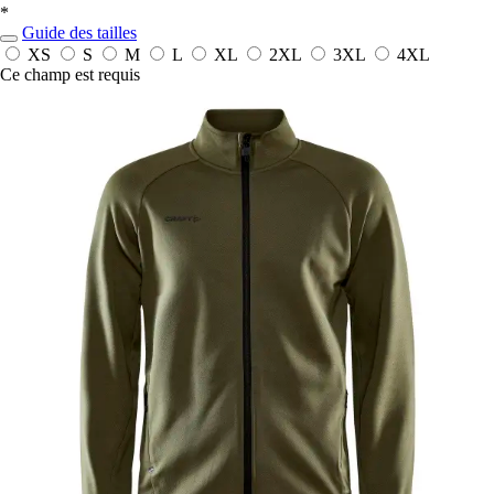
*
Guide des tailles
XS
S
M
L
XL
2XL
3XL
4XL
Ce champ est requis