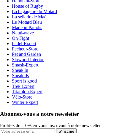
Handball-Store
House of Rugby
La bagagerie du Motard
La sellerie de Maé
Le Motard Bleu
Made in Paradis
Nauti-wave
On-Fight
Padel-Expert
Pecheur-Store
Pet and Garden
Slowood Interior
Smash-Expert
Sneak'In
Sneakids
Sport is good
Trek-Expert
Triathlon Expert
Vélo-Store
Winter Expert
Abonnez-vous à notre newsletter
Profitez de -10% en vous inscrivant à notre newsletter
S'inscrire