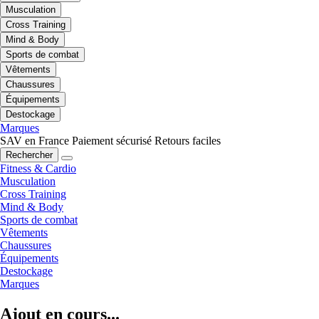
Musculation
Cross Training
Mind & Body
Sports de combat
Vêtements
Chaussures
Équipements
Destockage
Marques
SAV en France
Paiement sécurisé
Retours faciles
Rechercher
Fitness & Cardio
Musculation
Cross Training
Mind & Body
Sports de combat
Vêtements
Chaussures
Équipements
Destockage
Marques
Ajout en cours...