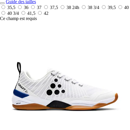
Guide des tailles
35,5
36
37
37,5
38
24h
38 3/4
39,5
40
40 3/4
41,5
42
Ce champ est requis