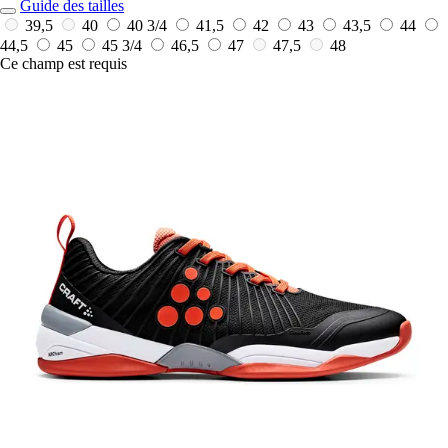
Guide des tailles
39,5
40
40 3/4
41,5
42
43
43,5
44
44,5
45
45 3/4
46,5
47
47,5
48
Ce champ est requis