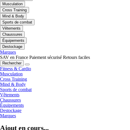
Musculation
Cross Training
Mind & Body
Sports de combat
Vêtements
Chaussures
Équipements
Destockage
Marques
SAV en France
Paiement sécurisé
Retours faciles
Rechercher
Fitness & Cardio
Musculation
Cross Training
Mind & Body
Sports de combat
Vêtements
Chaussures
Équipements
Destockage
Marques
Ajout en cours...