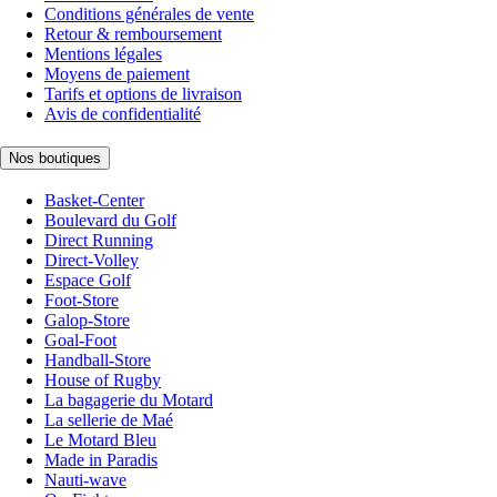
Conditions générales de vente
Retour & remboursement
Mentions légales
Moyens de paiement
Tarifs et options de livraison
Avis de confidentialité
Nos boutiques
Basket-Center
Boulevard du Golf
Direct Running
Direct-Volley
Espace Golf
Foot-Store
Galop-Store
Goal-Foot
Handball-Store
House of Rugby
La bagagerie du Motard
La sellerie de Maé
Le Motard Bleu
Made in Paradis
Nauti-wave