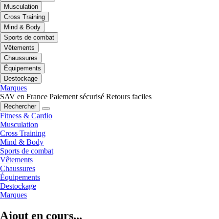
Musculation
Cross Training
Mind & Body
Sports de combat
Vêtements
Chaussures
Équipements
Destockage
Marques
SAV en France
Paiement sécurisé
Retours faciles
Rechercher
Fitness & Cardio
Musculation
Cross Training
Mind & Body
Sports de combat
Vêtements
Chaussures
Équipements
Destockage
Marques
Ajout en cours...