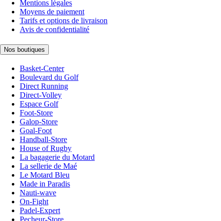
Mentions légales
Moyens de paiement
Tarifs et options de livraison
Avis de confidentialité
Nos boutiques
Basket-Center
Boulevard du Golf
Direct Running
Direct-Volley
Espace Golf
Foot-Store
Galop-Store
Goal-Foot
Handball-Store
House of Rugby
La bagagerie du Motard
La sellerie de Maé
Le Motard Bleu
Made in Paradis
Nauti-wave
On-Fight
Padel-Expert
Pecheur-Store