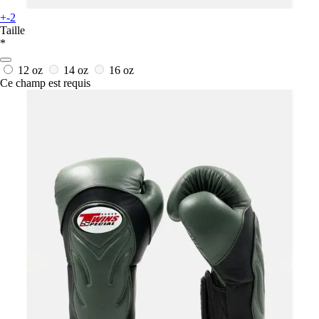
+-2
Taille
*
12 oz
14 oz
16 oz
Ce champ est requis