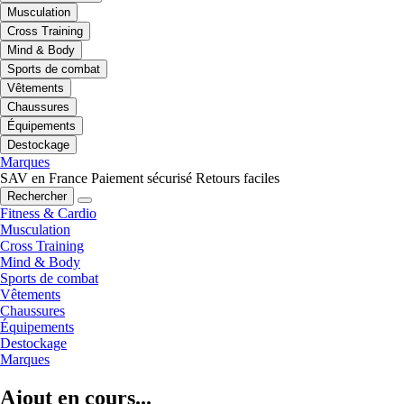
Musculation
Cross Training
Mind & Body
Sports de combat
Vêtements
Chaussures
Équipements
Destockage
Marques
SAV en France
Paiement sécurisé
Retours faciles
Rechercher
Fitness & Cardio
Musculation
Cross Training
Mind & Body
Sports de combat
Vêtements
Chaussures
Équipements
Destockage
Marques
Ajout en cours...