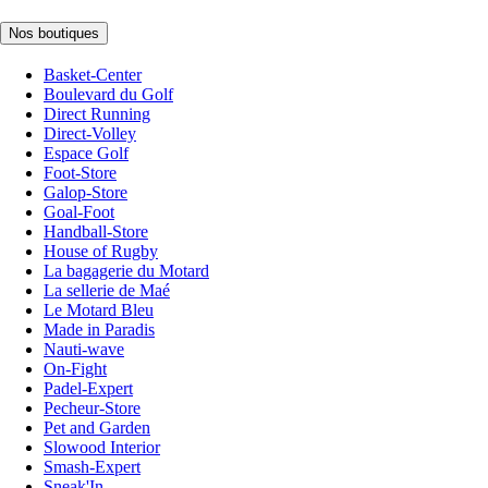
Nos boutiques
Basket-Center
Boulevard du Golf
Direct Running
Direct-Volley
Espace Golf
Foot-Store
Galop-Store
Goal-Foot
Handball-Store
House of Rugby
La bagagerie du Motard
La sellerie de Maé
Le Motard Bleu
Made in Paradis
Nauti-wave
On-Fight
Padel-Expert
Pecheur-Store
Pet and Garden
Slowood Interior
Smash-Expert
Sneak'In