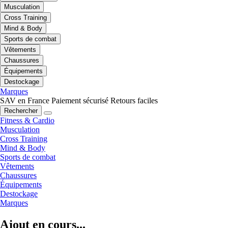
Musculation
Cross Training
Mind & Body
Sports de combat
Vêtements
Chaussures
Équipements
Destockage
Marques
SAV en France
Paiement sécurisé
Retours faciles
Rechercher
Fitness & Cardio
Musculation
Cross Training
Mind & Body
Sports de combat
Vêtements
Chaussures
Équipements
Destockage
Marques
Ajout en cours...