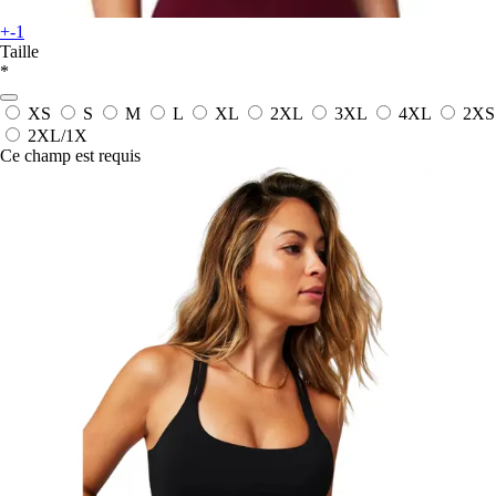
+-1
Taille
*
XS
S
M
L
XL
2XL
3XL
4XL
2XS
2XL/1X
Ce champ est requis