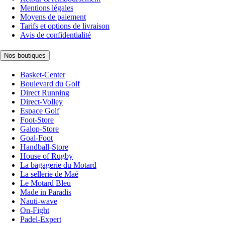
Mentions légales
Moyens de paiement
Tarifs et options de livraison
Avis de confidentialité
Nos boutiques
Basket-Center
Boulevard du Golf
Direct Running
Direct-Volley
Espace Golf
Foot-Store
Galop-Store
Goal-Foot
Handball-Store
House of Rugby
La bagagerie du Motard
La sellerie de Maé
Le Motard Bleu
Made in Paradis
Nauti-wave
On-Fight
Padel-Expert