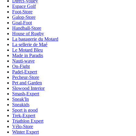
Direct-Volley
Espace Golf
Foot-Store
Galop-Store
Goal-Foot
Handball-Store
House of Rugby
La bagagerie du Motard
La sellerie de Maé
Le Motard Bleu
Made in Paradis
Nauti-wave
On-Fight
Padel-Expert
Pecheur-Store
Pet and Garden
Slowood Interior
Smash-Expert
Sneak'In
Sneakids
Sport is good
Trek-Expert
Triathlon Expert
Vélo-Store
Winter Expert