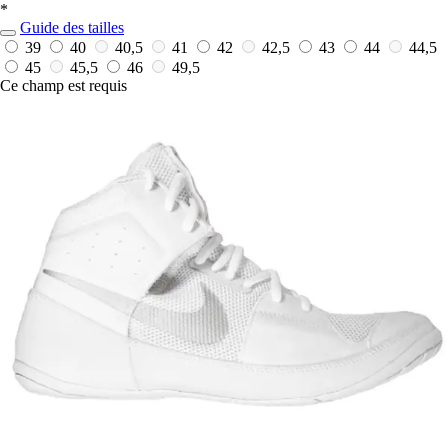
*
Guide des tailles
39
40
40,5
41
42
42,5
43
44
44,5
45
45,5
46
49,5
Ce champ est requis