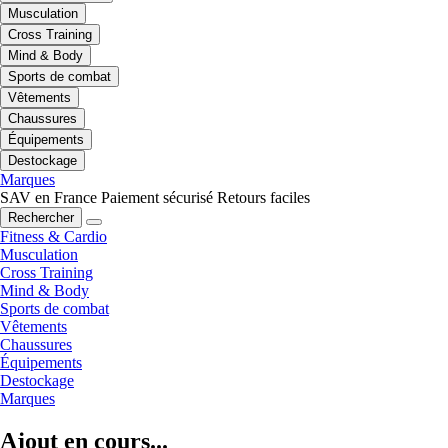
Musculation
Cross Training
Mind & Body
Sports de combat
Vêtements
Chaussures
Équipements
Destockage
Marques
SAV en France
Paiement sécurisé
Retours faciles
Rechercher
Fitness & Cardio
Musculation
Cross Training
Mind & Body
Sports de combat
Vêtements
Chaussures
Équipements
Destockage
Marques
Ajout en cours...