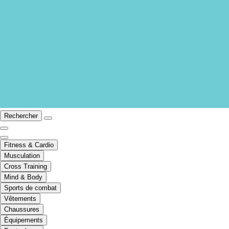
Rechercher
Fitness & Cardio
Musculation
Cross Training
Mind & Body
Sports de combat
Vêtements
Chaussures
Équipements