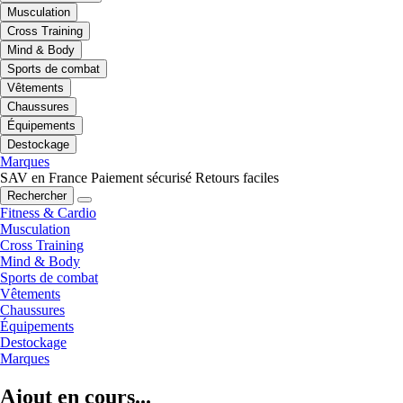
Musculation
Cross Training
Mind & Body
Sports de combat
Vêtements
Chaussures
Équipements
Destockage
Marques
SAV en France
Paiement sécurisé
Retours faciles
Rechercher
Fitness & Cardio
Musculation
Cross Training
Mind & Body
Sports de combat
Vêtements
Chaussures
Équipements
Destockage
Marques
Ajout en cours...