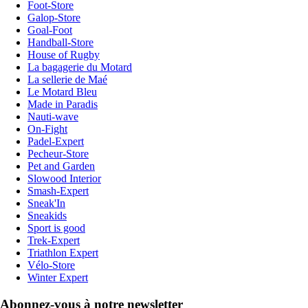
Foot-Store
Galop-Store
Goal-Foot
Handball-Store
House of Rugby
La bagagerie du Motard
La sellerie de Maé
Le Motard Bleu
Made in Paradis
Nauti-wave
On-Fight
Padel-Expert
Pecheur-Store
Pet and Garden
Slowood Interior
Smash-Expert
Sneak'In
Sneakids
Sport is good
Trek-Expert
Triathlon Expert
Vélo-Store
Winter Expert
Abonnez-vous à notre newsletter