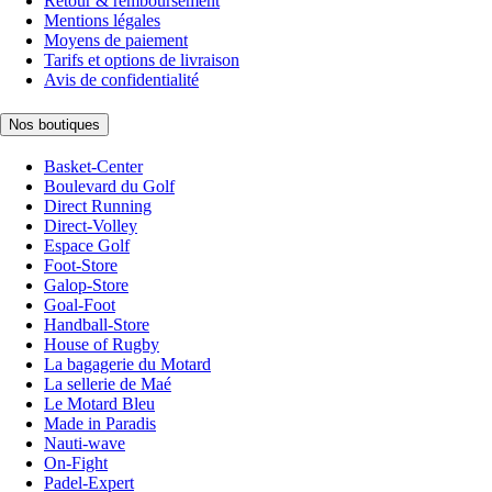
Retour & remboursement
Mentions légales
Moyens de paiement
Tarifs et options de livraison
Avis de confidentialité
Nos boutiques
Basket-Center
Boulevard du Golf
Direct Running
Direct-Volley
Espace Golf
Foot-Store
Galop-Store
Goal-Foot
Handball-Store
House of Rugby
La bagagerie du Motard
La sellerie de Maé
Le Motard Bleu
Made in Paradis
Nauti-wave
On-Fight
Padel-Expert