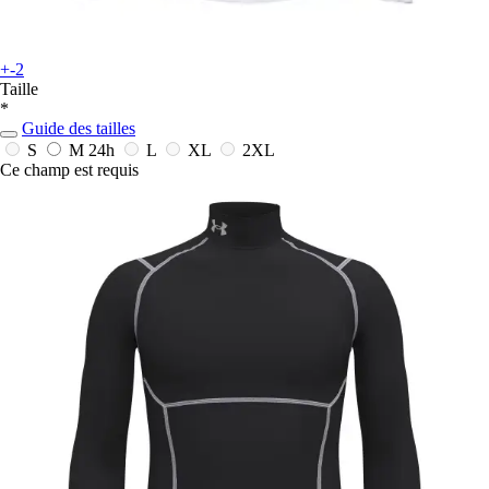
+-2
Taille
*
Guide des tailles
S
M
24h
L
XL
2XL
Ce champ est requis