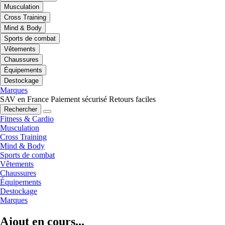
Musculation
Cross Training
Mind & Body
Sports de combat
Vêtements
Chaussures
Équipements
Destockage
Marques
SAV en France
Paiement sécurisé
Retours faciles
Rechercher
Fitness & Cardio
Musculation
Cross Training
Mind & Body
Sports de combat
Vêtements
Chaussures
Équipements
Destockage
Marques
Ajout en cours...