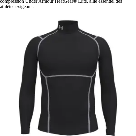
compression Under Armour HeatGear® Elite, allié essentiel des
athlètes exigeants.