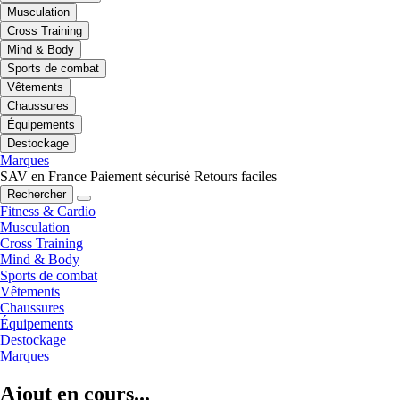
Musculation
Cross Training
Mind & Body
Sports de combat
Vêtements
Chaussures
Équipements
Destockage
Marques
SAV en France
Paiement sécurisé
Retours faciles
Rechercher
Fitness & Cardio
Musculation
Cross Training
Mind & Body
Sports de combat
Vêtements
Chaussures
Équipements
Destockage
Marques
Ajout en cours...