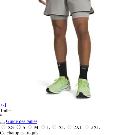
+-1
Taille
*
Guide des tailles
XS
S
M
L
XL
2XL
3XL
Ce champ est requis