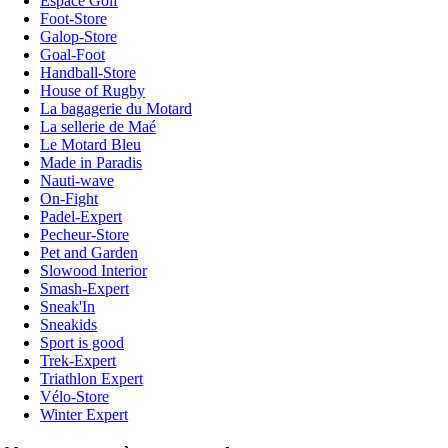
Espace Golf
Foot-Store
Galop-Store
Goal-Foot
Handball-Store
House of Rugby
La bagagerie du Motard
La sellerie de Maé
Le Motard Bleu
Made in Paradis
Nauti-wave
On-Fight
Padel-Expert
Pecheur-Store
Pet and Garden
Slowood Interior
Smash-Expert
Sneak'In
Sneakids
Sport is good
Trek-Expert
Triathlon Expert
Vélo-Store
Winter Expert