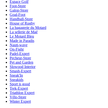
Espace Golf
Foot-Store
Galop-Store
Goal-Foot
Handball-Store
House of Rugby
La bagagerie du Motard
La sellerie de Maé
Le Motard Bleu
Made in Paradis
Nauti-wave
On-Fight
Padel-Expert
Pecheur-Store
Pet and Garden
Slowood Interior
Smash-Expert
Sneak'In
Sneakids
Sport is good
Trek-Expert
Triathlon Expert
Vélo-Store
Winter Expert