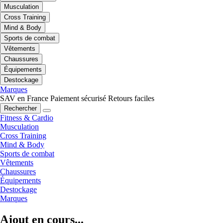
Musculation
Cross Training
Mind & Body
Sports de combat
Vêtements
Chaussures
Équipements
Destockage
Marques
SAV en France
Paiement sécurisé
Retours faciles
Rechercher
Fitness & Cardio
Musculation
Cross Training
Mind & Body
Sports de combat
Vêtements
Chaussures
Équipements
Destockage
Marques
Ajout en cours...