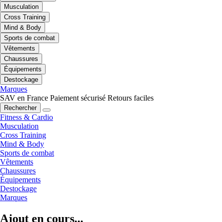
Musculation
Cross Training
Mind & Body
Sports de combat
Vêtements
Chaussures
Équipements
Destockage
Marques
SAV en France
Paiement sécurisé
Retours faciles
Rechercher
Fitness & Cardio
Musculation
Cross Training
Mind & Body
Sports de combat
Vêtements
Chaussures
Équipements
Destockage
Marques
Ajout en cours...