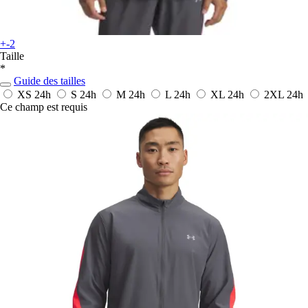
+-2
Taille
*
Guide des tailles
XS
24h
S
24h
M
24h
L
24h
XL
24h
2XL
24h
Ce champ est requis