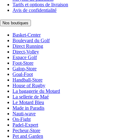
Tarifs et options de livraison
Avis de confidentialité
Nos boutiques
Basket-Center
Boulevard du Golf
Direct Running
Direct-Volley
Espace Golf
Foot-Store
Galop-Store
Goal-Foot
Handball-Store
House of Rugby
La bagagerie du Motard
La sellerie de Maé
Le Motard Bleu
Made in Paradis
Nauti-wave
On-Fight
Padel-Expert
Pecheur-Store
Pet and Garden