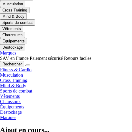
Musculation
Cross Training
Mind & Body
Sports de combat
Vêtements
Chaussures
Équipements
Destockage
Marques
SAV en France
Paiement sécurisé
Retours faciles
Rechercher
Fitness & Cardio
Musculation
Cross Training
Mind & Body
Sports de combat
Vêtements
Chaussures
Équipements
Destockage
Marques
Ajout en cours...