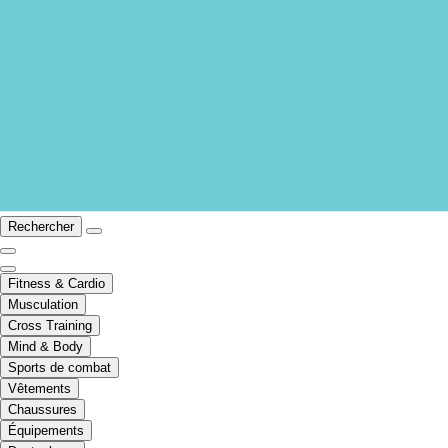
Rechercher
Fitness & Cardio
Musculation
Cross Training
Mind & Body
Sports de combat
Vêtements
Chaussures
Équipements