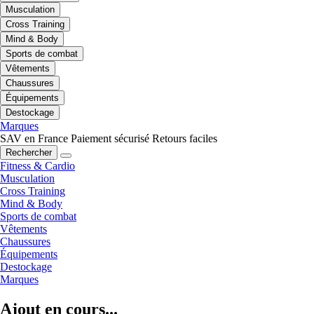
Musculation
Cross Training
Mind & Body
Sports de combat
Vêtements
Chaussures
Équipements
Destockage
Marques
SAV en France
Paiement sécurisé
Retours faciles
Rechercher
Fitness & Cardio
Musculation
Cross Training
Mind & Body
Sports de combat
Vêtements
Chaussures
Équipements
Destockage
Marques
Ajout en cours...