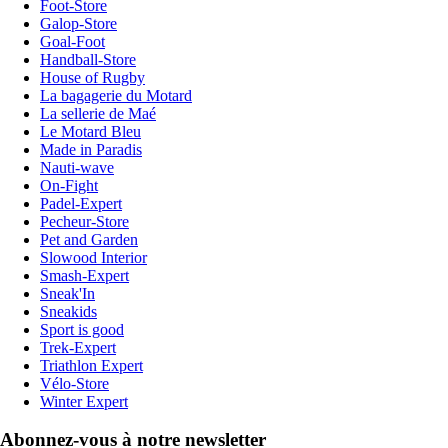
Foot-Store
Galop-Store
Goal-Foot
Handball-Store
House of Rugby
La bagagerie du Motard
La sellerie de Maé
Le Motard Bleu
Made in Paradis
Nauti-wave
On-Fight
Padel-Expert
Pecheur-Store
Pet and Garden
Slowood Interior
Smash-Expert
Sneak'In
Sneakids
Sport is good
Trek-Expert
Triathlon Expert
Vélo-Store
Winter Expert
Abonnez-vous à notre newsletter