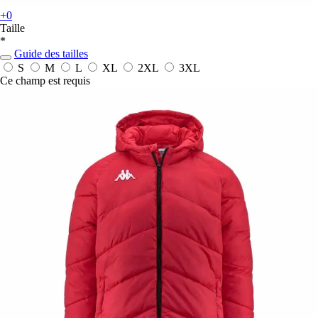
+0
Taille
*
Guide des tailles
S
M
L
XL
2XL
3XL
Ce champ est requis