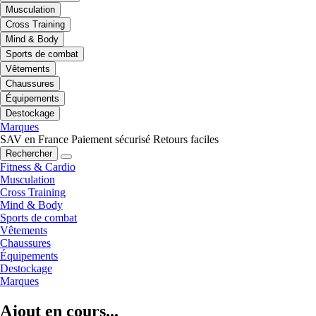
Musculation
Cross Training
Mind & Body
Sports de combat
Vêtements
Chaussures
Équipements
Destockage
Marques
SAV en France
Paiement sécurisé
Retours faciles
Rechercher
Fitness & Cardio
Musculation
Cross Training
Mind & Body
Sports de combat
Vêtements
Chaussures
Équipements
Destockage
Marques
Ajout en cours...