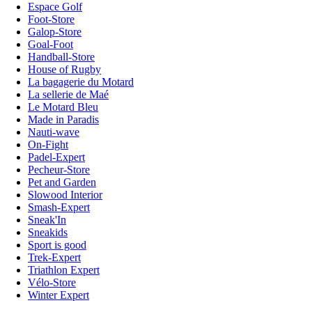
Espace Golf
Foot-Store
Galop-Store
Goal-Foot
Handball-Store
House of Rugby
La bagagerie du Motard
La sellerie de Maé
Le Motard Bleu
Made in Paradis
Nauti-wave
On-Fight
Padel-Expert
Pecheur-Store
Pet and Garden
Slowood Interior
Smash-Expert
Sneak'In
Sneakids
Sport is good
Trek-Expert
Triathlon Expert
Vélo-Store
Winter Expert