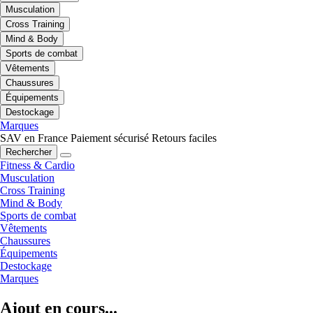
Musculation
Cross Training
Mind & Body
Sports de combat
Vêtements
Chaussures
Équipements
Destockage
Marques
SAV en France
Paiement sécurisé
Retours faciles
Rechercher
Fitness & Cardio
Musculation
Cross Training
Mind & Body
Sports de combat
Vêtements
Chaussures
Équipements
Destockage
Marques
Ajout en cours...