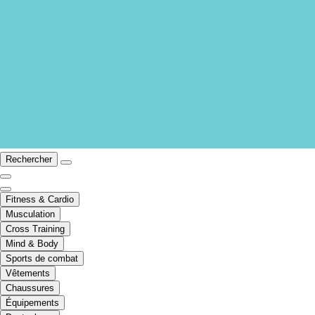
Rechercher
Fitness & Cardio
Musculation
Cross Training
Mind & Body
Sports de combat
Vêtements
Chaussures
Équipements