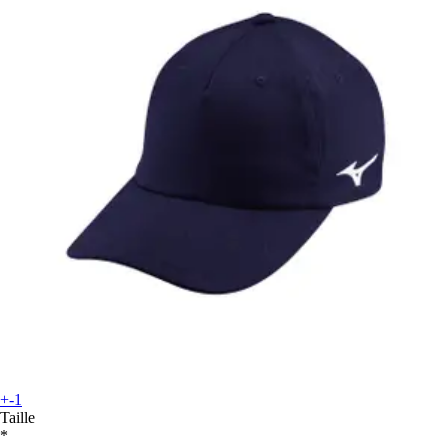
+-1
Taille
*