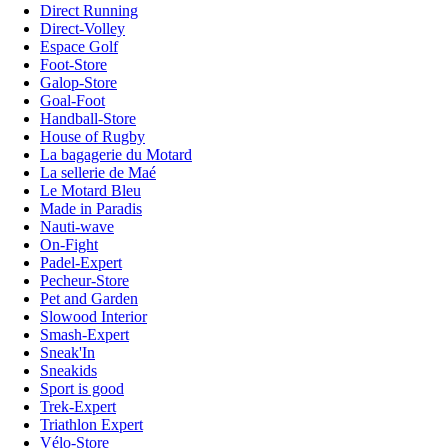
Direct Running
Direct-Volley
Espace Golf
Foot-Store
Galop-Store
Goal-Foot
Handball-Store
House of Rugby
La bagagerie du Motard
La sellerie de Maé
Le Motard Bleu
Made in Paradis
Nauti-wave
On-Fight
Padel-Expert
Pecheur-Store
Pet and Garden
Slowood Interior
Smash-Expert
Sneak'In
Sneakids
Sport is good
Trek-Expert
Triathlon Expert
Vélo-Store