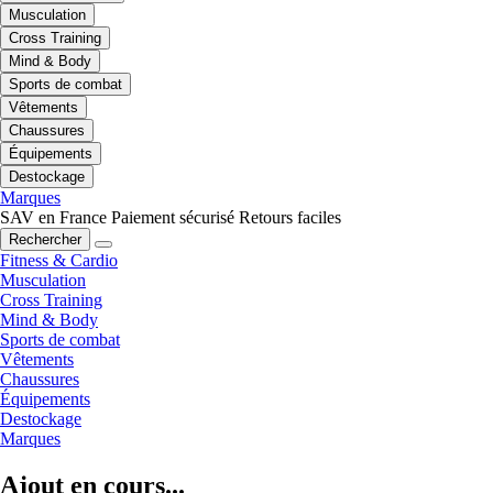
Musculation
Cross Training
Mind & Body
Sports de combat
Vêtements
Chaussures
Équipements
Destockage
Marques
SAV en France
Paiement sécurisé
Retours faciles
Rechercher
Fitness & Cardio
Musculation
Cross Training
Mind & Body
Sports de combat
Vêtements
Chaussures
Équipements
Destockage
Marques
Ajout en cours...