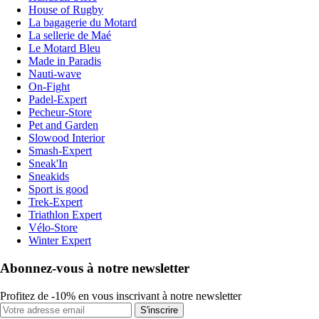
House of Rugby
La bagagerie du Motard
La sellerie de Maé
Le Motard Bleu
Made in Paradis
Nauti-wave
On-Fight
Padel-Expert
Pecheur-Store
Pet and Garden
Slowood Interior
Smash-Expert
Sneak'In
Sneakids
Sport is good
Trek-Expert
Triathlon Expert
Vélo-Store
Winter Expert
Abonnez-vous à notre newsletter
Profitez de -10% en vous inscrivant à notre newsletter
S'inscrire