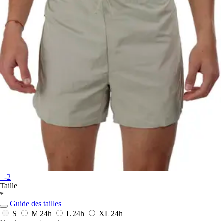
+-2
Taille
*
Guide des tailles
S
M
24h
L
24h
XL
24h