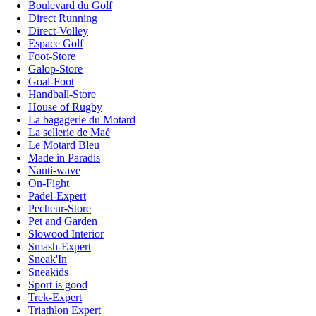
Boulevard du Golf
Direct Running
Direct-Volley
Espace Golf
Foot-Store
Galop-Store
Goal-Foot
Handball-Store
House of Rugby
La bagagerie du Motard
La sellerie de Maé
Le Motard Bleu
Made in Paradis
Nauti-wave
On-Fight
Padel-Expert
Pecheur-Store
Pet and Garden
Slowood Interior
Smash-Expert
Sneak'In
Sneakids
Sport is good
Trek-Expert
Triathlon Expert