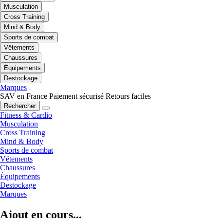
Musculation
Cross Training
Mind & Body
Sports de combat
Vêtements
Chaussures
Équipements
Destockage
Marques
SAV en France
Paiement sécurisé
Retours faciles
Rechercher
Fitness & Cardio
Musculation
Cross Training
Mind & Body
Sports de combat
Vêtements
Chaussures
Équipements
Destockage
Marques
Ajout en cours...