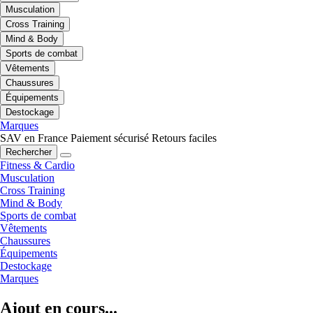
Musculation
Cross Training
Mind & Body
Sports de combat
Vêtements
Chaussures
Équipements
Destockage
Marques
SAV en France
Paiement sécurisé
Retours faciles
Rechercher
Fitness & Cardio
Musculation
Cross Training
Mind & Body
Sports de combat
Vêtements
Chaussures
Équipements
Destockage
Marques
Ajout en cours...