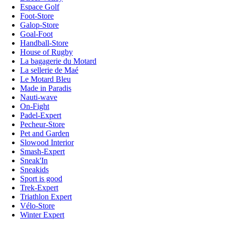
Espace Golf
Foot-Store
Galop-Store
Goal-Foot
Handball-Store
House of Rugby
La bagagerie du Motard
La sellerie de Maé
Le Motard Bleu
Made in Paradis
Nauti-wave
On-Fight
Padel-Expert
Pecheur-Store
Pet and Garden
Slowood Interior
Smash-Expert
Sneak'In
Sneakids
Sport is good
Trek-Expert
Triathlon Expert
Vélo-Store
Winter Expert