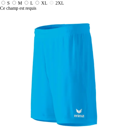
S
M
L
XL
2XL
Ce champ est requis