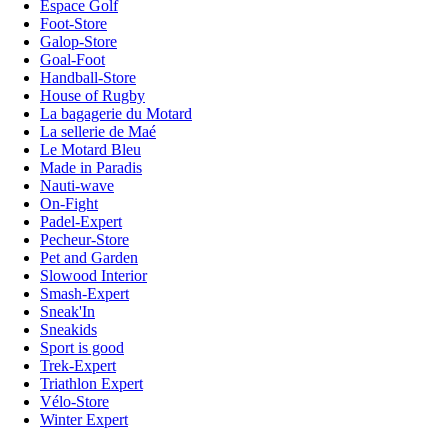
Espace Golf
Foot-Store
Galop-Store
Goal-Foot
Handball-Store
House of Rugby
La bagagerie du Motard
La sellerie de Maé
Le Motard Bleu
Made in Paradis
Nauti-wave
On-Fight
Padel-Expert
Pecheur-Store
Pet and Garden
Slowood Interior
Smash-Expert
Sneak'In
Sneakids
Sport is good
Trek-Expert
Triathlon Expert
Vélo-Store
Winter Expert