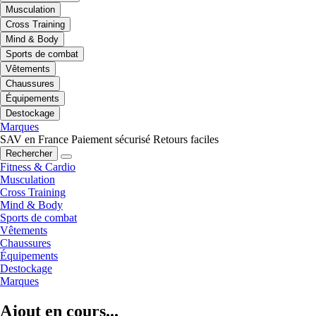
Musculation
Cross Training
Mind & Body
Sports de combat
Vêtements
Chaussures
Équipements
Destockage
Marques
SAV en France
Paiement sécurisé
Retours faciles
Rechercher
Fitness & Cardio
Musculation
Cross Training
Mind & Body
Sports de combat
Vêtements
Chaussures
Équipements
Destockage
Marques
Ajout en cours...