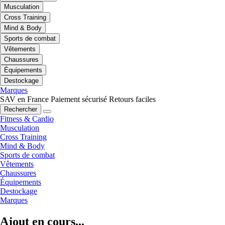
Musculation
Cross Training
Mind & Body
Sports de combat
Vêtements
Chaussures
Équipements
Destockage
Marques
SAV en France
Paiement sécurisé
Retours faciles
Rechercher
Fitness & Cardio
Musculation
Cross Training
Mind & Body
Sports de combat
Vêtements
Chaussures
Équipements
Destockage
Marques
Ajout en cours...