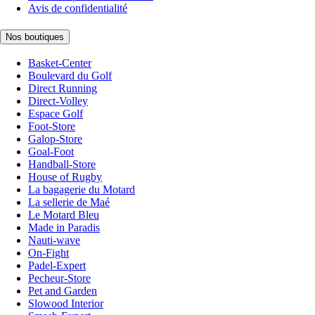
Avis de confidentialité
Nos boutiques
Basket-Center
Boulevard du Golf
Direct Running
Direct-Volley
Espace Golf
Foot-Store
Galop-Store
Goal-Foot
Handball-Store
House of Rugby
La bagagerie du Motard
La sellerie de Maé
Le Motard Bleu
Made in Paradis
Nauti-wave
On-Fight
Padel-Expert
Pecheur-Store
Pet and Garden
Slowood Interior